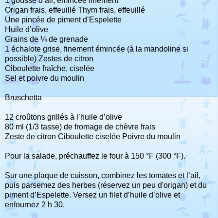
1 gousse d’ail, émincée finement
Origan frais, effeuillé Thym frais, effeuillé
Une pincée de piment d’Espelette
Huile d’olive
Grains de ¼ de grenade
1 échalote grise, finement émincée (à la mandoline si
possible) Zestes de citron
Ciboulette fraîche, ciselée
Sel et poivre du moulin
Bruschetta
12 croûtons grillés à l’huile d’olive
80 ml (1/3 tasse) de fromage de chèvre frais
Zeste de citron Ciboulette ciselée Poivre du moulin
Pour la salade, préchauffez le four à 150 °F (300 °F).
Sur une plaque de cuisson, combinez les tomates et l’ail,
puis parsemez des herbes (réservez un peu d'origan) et du
piment d’Espelette. Versez un filet d’huile d’olive et
enfournez 2 h 30.