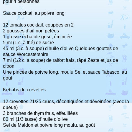
pour 4 personnes
Sauce cocktail au poivre long
12 tomates cocktail, coupées en 2
2 gousses d’ail non pelées
1 grosse échalote grise, émincée
5 ml (1 c. à thé) de sucre
45 ml (3 c. à soupe) d'huile d'olive Quelques gouttes de
sauce Worcestershire
7 ml (1/2 c. à soupe) de raifort frais, râpé Zeste et jus de
citron
Une pincée de poivre long, moulu Sel et sauce Tabasco, au
goût
Kebabs de crevettes
12 crevettes 21/25 crues, décortiquées et déveinées (avec la
queue)
3 branches de thym frais, effeuillées
80 ml (1/3 tasse) d’huile d’olive
Sel de Maldon et poivre long moulu, au goût