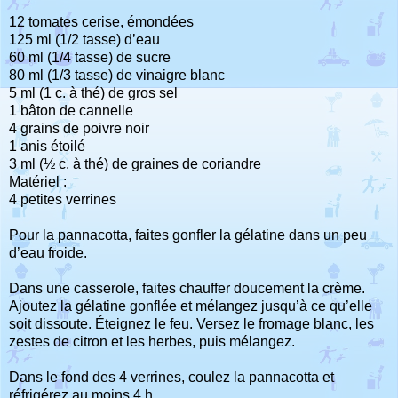
12 tomates cerise, émondées
125 ml (1/2 tasse) d’eau
60 ml (1/4 tasse) de sucre
80 ml (1/3 tasse) de vinaigre blanc
5 ml (1 c. à thé) de gros sel
1 bâton de cannelle
4 grains de poivre noir
1 anis étoilé
3 ml (½ c. à thé) de graines de coriandre
Matériel :
4 petites verrines
Pour la pannacotta, faites gonfler la gélatine dans un peu
d’eau froide.
Dans une casserole, faites chauffer doucement la crème.
Ajoutez la gélatine gonflée et mélangez jusqu’à ce qu’elle
soit dissoute. Éteignez le feu. Versez le fromage blanc, les
zestes de citron et les herbes, puis mélangez.
Dans le fond des 4 verrines, coulez la pannacotta et
réfrigérez au moins 4 h.