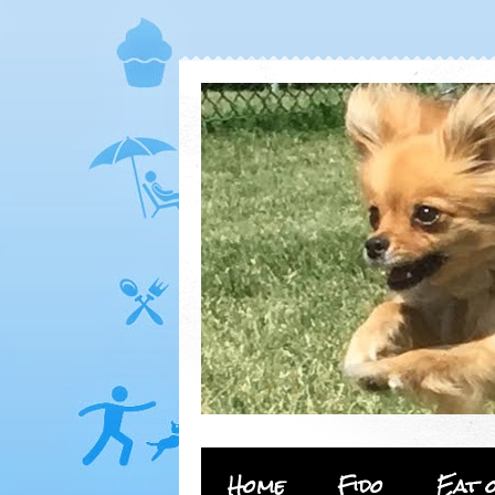
Home
Fido
Eat 