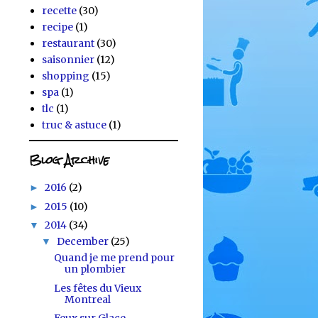
recette
(30)
recipe
(1)
restaurant
(30)
saisonnier
(12)
shopping
(15)
spa
(1)
tlc
(1)
truc & astuce
(1)
Blog Archive
2016
(2)
►
2015
(10)
►
2014
(34)
▼
December
(25)
▼
Quand je me prend pour
un plombier
Les fêtes du Vieux
Montreal