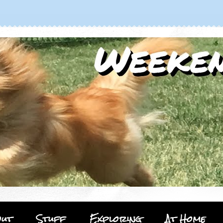
out
Stuff
Exploring
At Home