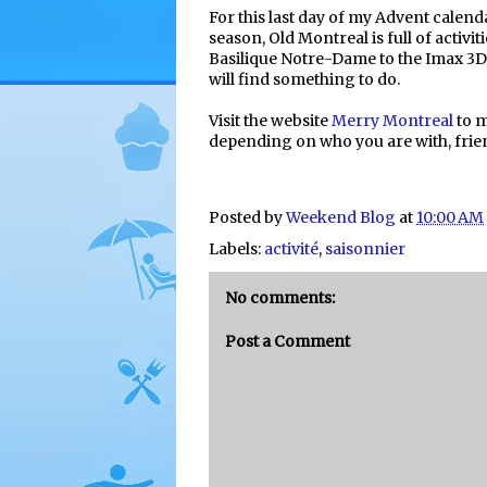
For this last day of my Advent calend
season, Old Montreal is full of activi
Basilique Notre-Dame to the Imax 3
will find something to do.
Visit the website
Merry Montreal
to m
depending on who you are with, frien
Posted by
Weekend Blog
at
10:00 AM
Labels:
activité
,
saisonnier
No comments:
Post a Comment